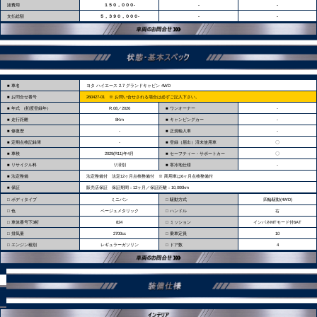
諸費用
１５０，０００‐
‐
‐
支払総額
５，３９０，０００‐
‐
‐
■ 車名
ヨタ ハイエース 2.7 グランドキャビン 4WD
■ お問合せ番号
260427-01 ※ お問い合せされる場合は必ずご記入下さい。
■ 年式 (初度登録年）
R.08／2026
■ ワンオーナー
-
■ 走行距離
8Km
■ キャンピングカー
-
■ 修復歴
-
■ 正規輸入車
-
■ 定期点検記録簿
-
■ 登録（届出）済未使用車
〇
■ 車検
2029(R11)年4月
■ セーフティー・サポートカー
〇
■ リサイクル料
リ済別
■ 寒冷地仕様
-
■ 法定整備
法定整備付 法定12ヶ月点検整備付 ※ 商用車は6ヶ月点検整備付
■ 保証
販売店保証 保証期間：12ヶ月／保証距離：10,000km
□ ボディタイプ
ミニバン
□ 駆動方式
四輪駆動(4WD)
□ 色
ベージュメタリック
□ ハンドル
右
□ 車体番号下3桁
824
□ ミッション
インパネMTモード付6AT
□ 排気量
2700cc
□ 乗車定員
10
□ エンジン種別
レギュラーガソリン
□ ドア数
4