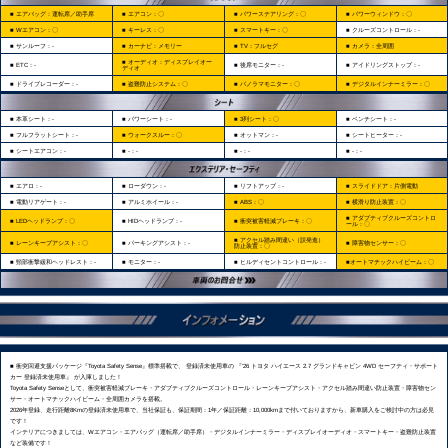
■ エアバッグ：運転席／助手席
■ エアコン：〇
■ パワーステアリング：〇
■ パワーウィンドウ：〇
■ Wエアコン：〇
■ キーレス：〇
■ スマートキー：〇
■ クルーズコントロール：-
■ サンルーフ：-
■ カーナビ：メモリー
■ TV：フルセグ
■ カメラ：全周囲
■ オーディオ：ディスプレイオー
■ ETC：-
■ 後席モニター：-
■ アイドリングストップ：-
ディオ
■ ドライブレコーダー：-
■ 盗難防止システム：〇
■ パノラマモニター：〇
■ デジタルインナーミラー：〇
■ 本革シート：-
■ パワーシート：-
■ 3列シート：〇
■ ベンチシート：-
■ フルフラットシート：-
■ ウォークスルー：〇
■ オットマン：-
■ シートヒーター：-
■ シートエアコン：-
■ -：-
■ -：-
■ -：-
■ エアロ：-
■ ローダウン：-
■ リフトアップ：‐
■ スライドドア：片側電動
■ 電動リアゲート：-
■ アルミホイール：-
■ ABS：〇
■ 横滑り防止装置：〇
■ アダプティブクルーズコントロ
■ LEDヘッドランプ：〇
■ HIDヘッドランプ：-
■ 衝突被害軽減ブレーキ：〇
ール：〇
■ アクセル踏み間違い（誤発進）
■ レーンキープアシスト：〇
■ パーキングアシスト：-
■ 障害物センサー：〇
防止装置：〇
■ 頸部衝撃緩和ヘッドレスト：-
■ モニター：-
■ ヒルディセントコントロール：-
■オートマチックハイビーム：〇
■ 衝突回避支援パッケージ『Toyota Safety Sense』標準搭載で、 登録済未使用車の 『'26 トヨタ ハイエース 2.7 グランドキャビン 4WD セーフティ・サポート
カー 登録済未使用車』 が入庫しました！
Toyota Safety Senseとして、衝突被害軽減ブレーキ・アダプティブクルーズコントロール・レーンキープアシスト・アクセル踏み間違い防止装置・障害物セン
サー・オートマチックハイビーム・全周囲カメラを搭載。
2026年登録、走行距離8Kmの登録済未使用車で、当社保証も、保証期間：1年／保証距離：10,000kmまで付いておりますから、新車購入をご検討中の方は必見
です！
インテリアにつきましては、Wエアコン・エアバッグ（運転席／助手席）・デジタルインナーミラー・ディスプレイオーディオ・スマートキー・盗難防止装置
など装備です！