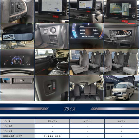
プラン名
基本プラン
Aプラン
Bプラン
プラン内容
‐
-
‐
プラン料金
-
‐
‐
車両本体価格 ※ 税込
５，２４０，０００‐
‐
‐