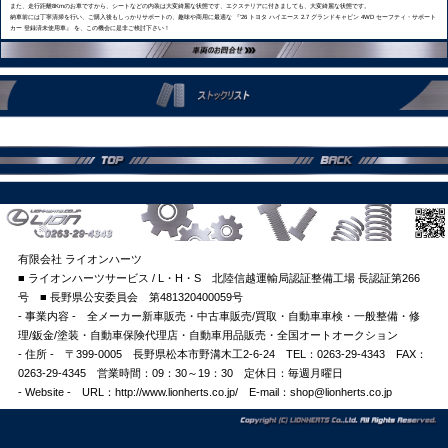
また、走行距離8Kmのお車ですから、シートなどの内装は大変綺麗な状態です、エクステリアに付きましても、大変綺麗な状態です。
納車前には丁寧清掃を行い、ご購入後もしっかりサポートの、趣味や商用に最適な 『'26 トヨタ ハイエース 2.7 グランドキャビン 4WD セーフティ・サポート
カー 登録済未使用車』 を、この機会に是非ご検討下さい！
有限会社 ライオンハーツ
■ ライオンハーツサービス / L・H・S 北陸信越運輸局認証整備工場 長認証第266
号 ■ 長野県公安委員会 第481320400059号
- 事業内容 - 全メーカー新車販売・中古車販売/買取・自動車車検・一般整備・修
理/鈑金/塗装・自動車保険代理店・自動車用品販売・全国オートオークション
- 住所 - 〒399-0005 長野県松本市野溝木工2-6-24 TEL：0263-29-4343 FAX：
0263-29-4345 営業時間：09：30～19：30 定休日：毎週月曜日
- Website - URL：http://www.lionherts.co.jp/ E-mail：shop@lionherts.co.jp